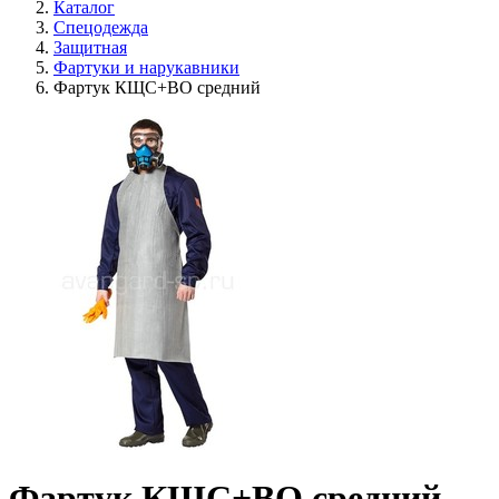
Каталог
Спецодежда
Защитная
Фартуки и нарукавники
Фартук КЩС+ВО средний
Фартук КЩС+ВО средний