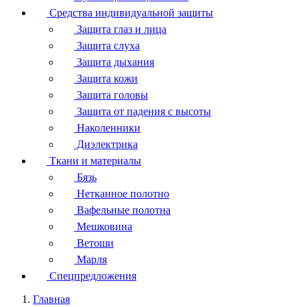
Средства индивидуальной защиты
Защита глаз и лица
Защита слуха
Защита дыхания
Защита кожи
Защита головы
Защита от падения с высоты
Наколенники
Диэлектрика
Ткани и материалы
Бязь
Нетканное полотно
Вафельные полотна
Мешковина
Ветоши
Марля
Спецпредложения
Главная