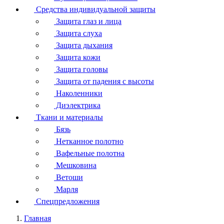
Средства индивидуальной защиты
Защита глаз и лица
Защита слуха
Защита дыхания
Защита кожи
Защита головы
Защита от падения с высоты
Наколенники
Диэлектрика
Ткани и материалы
Бязь
Нетканное полотно
Вафельные полотна
Мешковина
Ветоши
Марля
Спецпредложения
Главная