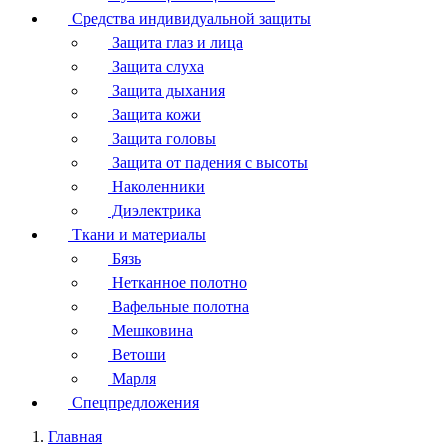
Средства индивидуальной защиты
Защита глаз и лица
Защита слуха
Защита дыхания
Защита кожи
Защита головы
Защита от падения с высоты
Наколенники
Диэлектрика
Ткани и материалы
Бязь
Нетканное полотно
Вафельные полотна
Мешковина
Ветоши
Марля
Спецпредложения
Главная