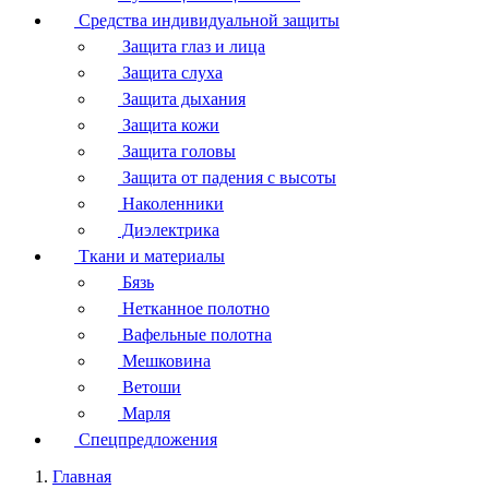
Средства индивидуальной защиты
Защита глаз и лица
Защита слуха
Защита дыхания
Защита кожи
Защита головы
Защита от падения с высоты
Наколенники
Диэлектрика
Ткани и материалы
Бязь
Нетканное полотно
Вафельные полотна
Мешковина
Ветоши
Марля
Спецпредложения
Главная