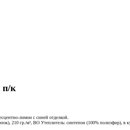
 п/к
есцентно-лимон с синей отделкой.
к), 210 гр./м², ВО Утеплитель: синтепон (100% полиэфир), в кур