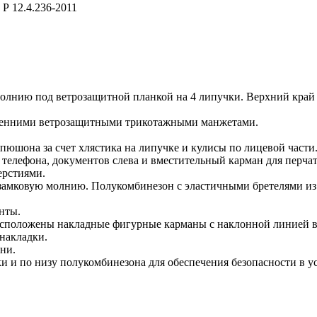
Р 12.4.236-2011
молнию под ветрозащитной планкой на 4 липучки. Верхний край
нутренними ветрозащитными трикотажными манжетами.
юшона за счет хлястика на липучке и кулисы по лицевой части
елефона, документов слева и вместительный карман для перчато
ерстиями.
амковую молнию. Полукомбинезон с эластичными бретелями из р
нты.
асположены накладные фигурные карманы с наклонной линией в
накладки.
ни.
и и по низу полукомбинезона для обеспечения безопасности в у