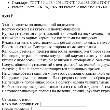
Стандарт: ГОСТ 12.4.280-2014 ГОСТ 12.4.281-2014 ГОСТ 
Размер: Рост: 170-176, 182-188 Размер: с 88-92 по 136-140
8500 ₽
3 класс защиты по повышенной видимости.
Костюм состоит из куртки и полукомбинезона.
Куртка утепленная с центральной застежкой на двухзамковую 
и нижние накладные карманы с клапанами на липучках.
Рукава втачные, с хлястиками для регулировки по низу, с в
Воротник-стойка. Внутрення сторона из мягкого флиса.
Капюшон съемный, пристегивается на молнию. Регулировка кап
На подкладке расположены внутренний карман на липучке для т
кулиса с люверсами, шляпной резинкой и стопорами с 2-мя отв
Полукомбинезон утепленный с центральной застежкой на двухз
трезубец. Длина бретели регулируется с помощью пряжек.
На спинке объем талии регулируется с помощью эластичной ле
На грудке карман на молнии. На передних половинках брюк р
На передних половинках брюк в области колена усилительные 
В области сидения деталь выполнена из темной отделочной тка
Световозвращающие полосы на полочке, спинке, рукавах куртк
Связаться с нами
Как к вам обращаться:
Номер телефона: