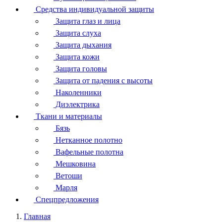
Средства индивидуальной защиты
Защита глаз и лица
Защита слуха
Защита дыхания
Защита кожи
Защита головы
Защита от падения с высоты
Наколенники
Диэлектрика
Ткани и материалы
Бязь
Нетканное полотно
Вафельные полотна
Мешковина
Ветоши
Марля
Спецпредложения
Главная