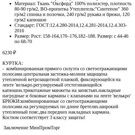
Материал: Ткань "Оксфорд" 100% полиэстер, плотность
80-90 гр/м2, ВО-пропитка Утеплитель:"Синтепон" 360
гр/м2 спинка и полочки, 240 гр/м2 рукава и брюки, 120
гр/м2 капюшон
Стандарт: ГОСТ:12.4.280-2014,12.4.281-2014,12.4.303-
2016
Размер: Рост: 158-164,170–176,182–188. Размер: с 44-46
по 68-70
6230 ₽
КУРТКА:
- комбинированная прямого силуэта со светоотражающими
полосами.центральная застежка-молния защищена
утепленной ветрозащитной планкой, фиксирующейся на
ленте 'велькро.регулируемый отстегивающийся
капюшон.трикотажные манжеты на запястьях.накладные
нагрудные и боковые карманы с клапанами на ленте 'велькро'
БРЮКИ:комбинированные со светоотражающими
полосами.на регулируемых по длине бретелях.широкий
утепленный пояс.два передних накладных кармана.
Костюм соответствует 3 классу защиты!
Заключение МинПромТорг