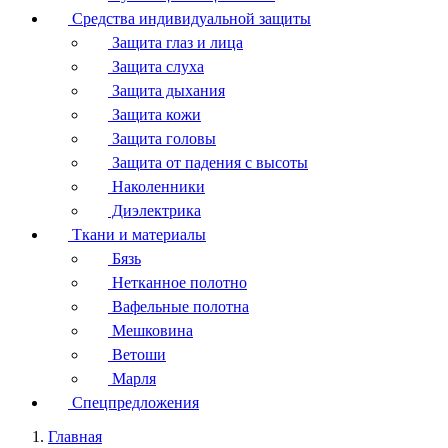
Средства индивидуальной защиты
Защита глаз и лица
Защита слуха
Защита дыхания
Защита кожи
Защита головы
Защита от падения с высоты
Наколенники
Диэлектрика
Ткани и материалы
Бязь
Нетканное полотно
Вафельные полотна
Мешковина
Ветоши
Марля
Спецпредложения
Главная