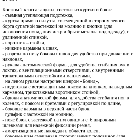
Костюм 2 класса защиты, состоит из куртки и брюк:
- съемная утепляющая подстежка,
- куртка прямого силуэта, со смещенной в сторону левого
борта супатной застежкой на молнию и кнопки (для
исключения попадания искр и брызг металла под одежду), с
удлиненной спинкой,
- воротник – стойка,
- нижние карманы в швах,
- разрезы по низу боковых швов для удобства при движении и
наклонах,
- рукава анатомической формы, для удобства сгибания рук в
локтях, с вентиляционными отверстиями, с внутренними
трикотажными огнестойкими манжетами,
- на левом рукаве настрочен шеврон «Болид»,
- подстежка с ветрозащитным поясом на кнопках, накладным
карманом, трикотажным воротником стойкой,
- брюки анатомической формы, для удобства сгибания ног в
коленях, с поясом и бретелями с регулировкой по длине,
- боковые карманы в верхней части брюк,
- гульфик с застежкой на молнию,
- пояс брюк с застежкой на пуговицу и с 6 широкими
шлевками для надежной фиксации ремня,
- амортизационные накладки в области колен,
- боковые швы смещены в сторону задних половинок (для