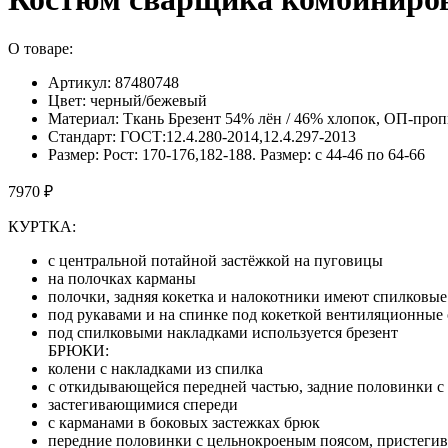
О товаре:
Артикул: 87480748
Цвет: черный/бежевый
Материал: Ткань Брезент 54% лён / 46% хлопок, ОП-проп
Стандарт: ГОСТ:12.4.280-2014,12.4.297-2013
Размер: Рост: 170-176,182-188. Размер: с 44-46 по 64-66
7970 ₽
КУРТКА:
с центральной потайной застёжкой на пуговицы
на полочках карманы
полочки, задняя кокетка и налокотники имеют спилковые
под рукавами и на спинке под кокеткой вентиляционные 
под спилковыми накладками используется брезент
БРЮКИ:
колени с накладками из спилка
с откидывающейся передней частью, задние половинки с
застегивающимися спереди
с карманами в боковых застежках брюк
передние половинки с цельнокроеным поясом, пристегив