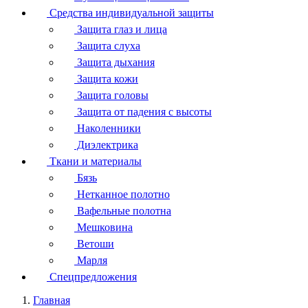
Средства индивидуальной защиты
Защита глаз и лица
Защита слуха
Защита дыхания
Защита кожи
Защита головы
Защита от падения с высоты
Наколенники
Диэлектрика
Ткани и материалы
Бязь
Нетканное полотно
Вафельные полотна
Мешковина
Ветоши
Марля
Спецпредложения
Главная