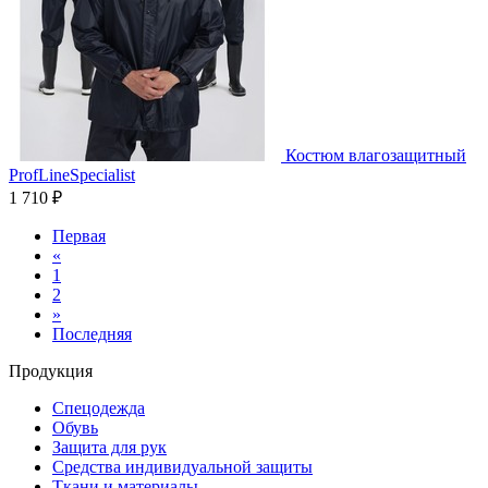
Костюм влагозащитный
ProfLineSpecialist
1 710 ₽
Первая
«
1
2
»
Последняя
Продукция
Спецодежда
Обувь
Защита для рук
Средства индивидуальной защиты
Ткани и материалы