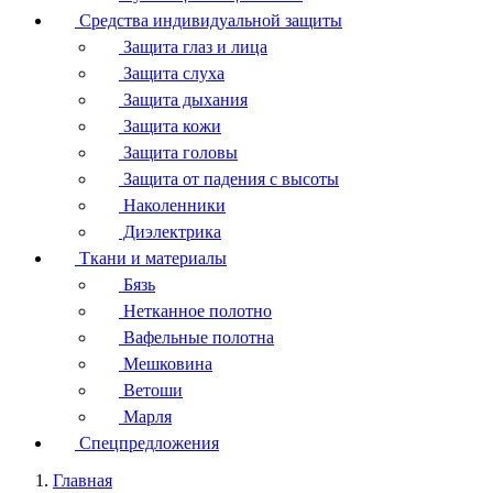
Средства индивидуальной защиты
Защита глаз и лица
Защита слуха
Защита дыхания
Защита кожи
Защита головы
Защита от падения с высоты
Наколенники
Диэлектрика
Ткани и материалы
Бязь
Нетканное полотно
Вафельные полотна
Мешковина
Ветоши
Марля
Спецпредложения
Главная