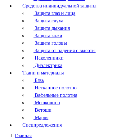
Средства индивидуальной защиты
Защита глаз и лица
Защита слуха
Защита дыхания
Защита кожи
Защита головы
Защита от падения с высоты
Наколенники
Диэлектрика
Ткани и материалы
Бязь
Нетканное полотно
Вафельные полотна
Мешковина
Ветоши
Марля
Спецпредложения
Главная