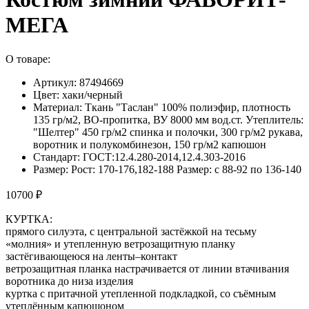
МЕГА
О товаре:
Артикул: 87494669
Цвет: хаки/черный
Материал: Ткань "Таслан" 100% полиэфир, плотность
135 гр/м2, ВО-пропитка, ВУ 8000 мм вод.ст. Утеплитель:
"Шелтер" 450 гр/м2 спинка и полочки, 300 гр/м2 рукава,
воротник и полукомбинезон, 150 гр/м2 капюшон
Стандарт: ГОСТ:12.4.280-2014,12.4.303-2016
Размер: Рост: 170-176,182-188 Размер: с 88-92 по 136-140
10700 ₽
КУРТКА:
прямого силуэта, с центральной застёжкой на тесьму
«молния» и утепленную ветрозащитную планку
застёгивающеюся на ленты–контакт
ветрозащитная планка настрачивается от линии втачивания
воротника до низа изделия
куртка с притачной утепленной подкладкой, со съёмным
утеплённым капюшоном