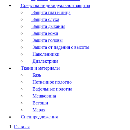
Средства индивидуальной защиты
Защита глаз и лица
Защита слуха
Защита дыхания
Защита кожи
Защита головы
Защита от падения с высоты
Наколенники
Диэлектрика
Ткани и материалы
Бязь
Нетканное полотно
Вафельные полотна
Мешковина
Ветоши
Марля
Спецпредложения
Главная