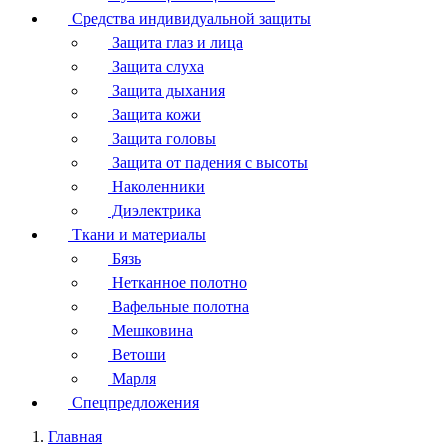
Средства индивидуальной защиты
Защита глаз и лица
Защита слуха
Защита дыхания
Защита кожи
Защита головы
Защита от падения с высоты
Наколенники
Диэлектрика
Ткани и материалы
Бязь
Нетканное полотно
Вафельные полотна
Мешковина
Ветоши
Марля
Спецпредложения
Главная