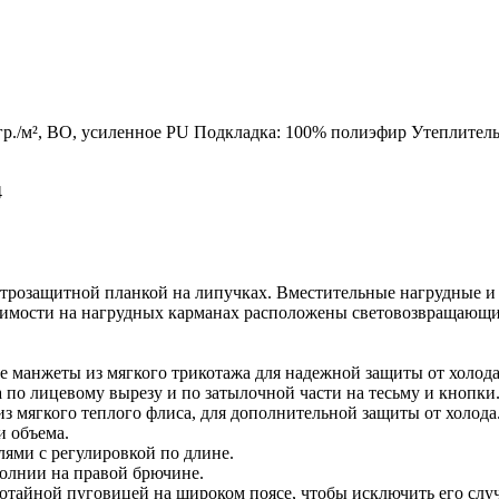
гр./м², ВО, усиленное PU Подкладка: 100% полиэфир Утеплитель:
4
ветрозащитной планкой на липучках. Вместительные нагрудные и
идимости на нагрудных карманах расположены световозвращающи
е манжеты из мягкого трикотажа для надежной защиты от холода 
по лицевому вырезу и по затылочной части на тесьму и кнопки
 мягкого теплого флиса, для дополнительной защиты от холода.
и объема.
ями с регулировкой по длине.
олнии на правой брючине.
потайной пуговицей на широком поясе, чтобы исключить его случ