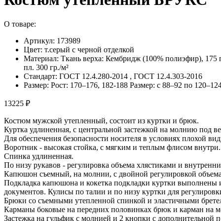
О товаре:
Артикул: 173989
Цвет: т.серый с черной отделкой
Материал: Ткань верха: Кембридж (100% полиэфир), 175 
пл. 300 гр./м²
Стандарт: ГОСТ 12.4.280-2014 , ГОСТ 12.4.303-2016
Размер: Рост: 170–176, 182-188 Размер: с 88–92 по 120–12
13225 ₽
Костюм мужской утепленный, состоит из куртки и брюк.
Куртка удлиненная, с центральной застежкой на молнию под 
Для обеспечения безопасности носителя в условиях плохой в
Воротник - высокая стойка, с мягким и теплым флисом внутри.
Спинка удлиненная.
По низу рукавов - регулировка объема хлястиками и внутренни
Капюшон съемный, на молнии, с двойной регулировкой объема 
Подкладка капюшона и кокетка подкладки куртки выполнены из
документов. Кулисы по талии и по низу куртки для регулировк
Брюки со съемными утепленной спинкой и эластичными бретел
Карманы боковые на передних половинках брюк и карман на м
Застежка на гульфик с молнией и 2 кнопки с дополнительной 