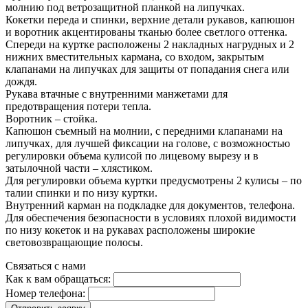
молнию под ветрозащитной планкой на липучках.
Кокетки переда и спинки, верхние детали рукавов, капюшон
и воротник акцентированы тканью более светлого оттенка.
Спереди на куртке расположены 2 накладных нагрудных и 2
нижних вместительных кармана, со входом, закрытым
клапанами на липучках для защиты от попадания снега или
дождя.
Рукава втачные с внутренними манжетами для
предотвращения потери тепла.
Воротник – стойка.
Капюшон съемный на молнии, с передними клапанами на
липучках, для лучшей фиксации на голове, с возможностью
регулировки объема кулисой по лицевому вырезу и в
затылочной части – хлястиком.
Для регулировки объема куртки предусмотрены 2 кулисы – по
талии спинки и по низу куртки.
Внутренний карман на подкладке для документов, телефона.
Для обеспечения безопасности в условиях плохой видимости
по низу кокеток и на рукавах расположены широкие
световозвращающие полосы.
Связаться с нами
Как к вам обращаться:
Номер телефона: