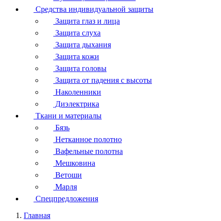
Средства индивидуальной защиты
Защита глаз и лица
Защита слуха
Защита дыхания
Защита кожи
Защита головы
Защита от падения с высоты
Наколенники
Диэлектрика
Ткани и материалы
Бязь
Нетканное полотно
Вафельные полотна
Мешковина
Ветоши
Марля
Спецпредложения
Главная