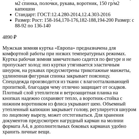
м2 спинка, полочки, рукава, воротник, 150 гр/м2
капюшон
Стандарт: ГОСТ:12.4.280-2014,12.4.303-2016
Размер: Рост: 158-164,170-176,182-188,194-200 Размер: с
88-92 по 136-140
4890 ₽
Мужская зимняя куртка «Европа» предназначена для
комфортной работы при низких температурных режимах.
Куртка рабочая зимняя замечательно садится по фигуре и не
пропускает холод: низ куртки утягивается эластичным
шнуром, на рукавах предусмотрены трикотажные манжеты,
удлиненная фигурная спинка закрывает поясницу.
Спецодежда производится из ткани с влагоотталкивающей
пропиткой, благодаря чему отлично защищает от осадков.
Плотный слой утеплителя и ветрозащитная планка на
кнопках надежно сохраняют тепло, а воротник-стойка с
нижним воротником из флиса укрывают шею. Объемный
утепленный капюшон закрывает голову, регулируется шнуром
по лицевому вырезу, может отстегиваться. Для хранения
документов предусмотрен нагрудный карман на молнии
формата А4, в дополнительных боковых карманах удобно
хранить личные вещи.