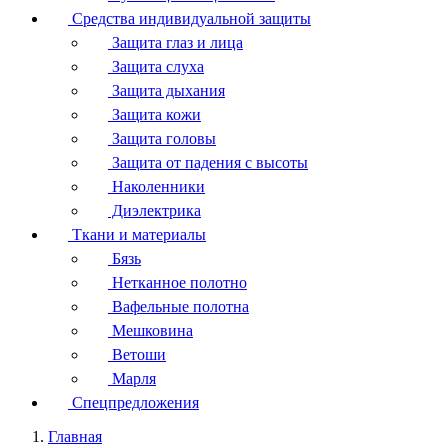
Средства индивидуальной защиты
Защита глаз и лица
Защита слуха
Защита дыхания
Защита кожи
Защита головы
Защита от падения с высоты
Наколенники
Диэлектрика
Ткани и материалы
Бязь
Нетканное полотно
Вафельные полотна
Мешковина
Ветоши
Марля
Спецпредложения
Главная