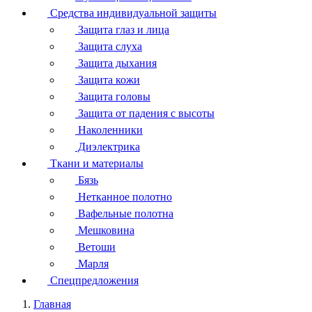
Средства индивидуальной защиты
Защита глаз и лица
Защита слуха
Защита дыхания
Защита кожи
Защита головы
Защита от падения с высоты
Наколенники
Диэлектрика
Ткани и материалы
Бязь
Нетканное полотно
Вафельные полотна
Мешковина
Ветоши
Марля
Спецпредложения
Главная