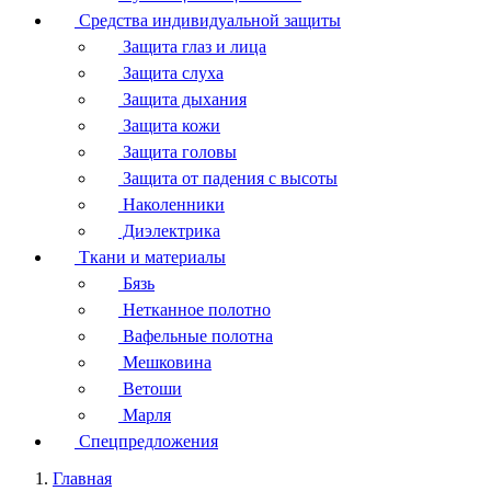
Средства индивидуальной защиты
Защита глаз и лица
Защита слуха
Защита дыхания
Защита кожи
Защита головы
Защита от падения с высоты
Наколенники
Диэлектрика
Ткани и материалы
Бязь
Нетканное полотно
Вафельные полотна
Мешковина
Ветоши
Марля
Спецпредложения
Главная