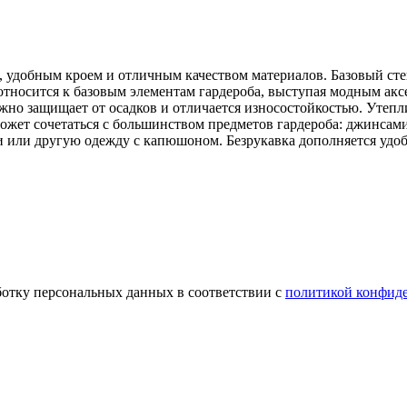
удобным кроем и отличным качеством материалов. Базовый сте
носится к базовым элементам гардероба, выступая модным аксес
но защищает от осадков и отличается износостойкостью. Утепли
может сочетаться с большинством предметов гардероба: джинса
и или другую одежду с капюшоном. Безрукавка дополняется уд
ботку персональных данных в соответствии с
политикой конфид