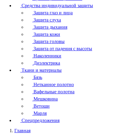
Средства индивидуальной защиты
Защита глаз и лица
Защита слуха
Защита дыхания
Защита кожи
Защита головы
Защита от падения с высоты
Наколенники
Диэлектрика
Ткани и материалы
Бязь
Нетканное полотно
Вафельные полотна
Мешковина
Ветоши
Марля
Спецпредложения
Главная