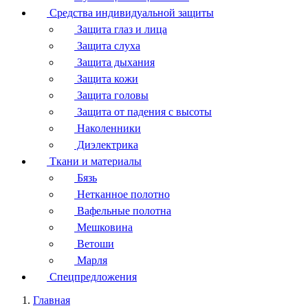
Средства индивидуальной защиты
Защита глаз и лица
Защита слуха
Защита дыхания
Защита кожи
Защита головы
Защита от падения с высоты
Наколенники
Диэлектрика
Ткани и материалы
Бязь
Нетканное полотно
Вафельные полотна
Мешковина
Ветоши
Марля
Спецпредложения
Главная