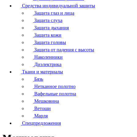
Средства индивидуальной защиты
Защита глаз и лица
Защита слуха
Защита дыхания
Защита кожи
Защита головы
Защита от падения с высоты
Наколенники
Диэлектрика
Ткани и материалы
Бязь
Нетканное полотно
Вафельные полотна
Мешковина
Ветоши
Марля
Спецпредложения