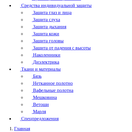
Средства индивидуальной защиты
Защита глаз и лица
Защита слуха
Защита дыхания
Защита кожи
Защита головы
Защита от падения с высоты
Наколенники
Диэлектрика
Ткани и материалы
Бязь
Нетканное полотно
Вафельные полотна
Мешковина
Ветоши
Марля
Спецпредложения
Главная