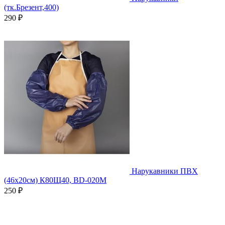
(тк.Брезент,400)
290 ₽
Нарукавники ПВХ
(46х20см) К80Щ40, BD-020M
250 ₽