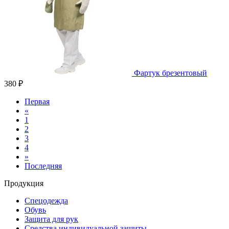
Фартук брезентовый
380 ₽
Первая
«
1
2
3
4
»
Последняя
Продукция
Спецодежда
Обувь
Защита для рук
Средства индивидуальной защиты