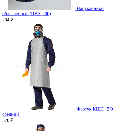
Нарукавники
облегченные (ПВХ,200)
294 ₽
Фартук КЩС+ВО
средний
570 ₽