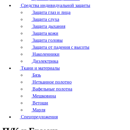
Средства индивидуальной защиты
Защита глаз и лица
Защита слуха
Защита дыхания
Защита кожи
Защита головы
Защита от падения с высоты
Наколенники
Диэлектрика
Ткани и материалы
Бязь
Нетканное полотно
Вафельные полотна
Мешковина
Ветоши
Марля
Спецпредложения