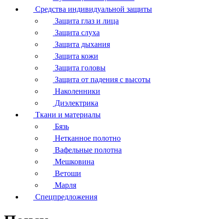
Средства индивидуальной защиты
Защита глаз и лица
Защита слуха
Защита дыхания
Защита кожи
Защита головы
Защита от падения с высоты
Наколенники
Диэлектрика
Ткани и материалы
Бязь
Нетканное полотно
Вафельные полотна
Мешковина
Ветоши
Марля
Спецпредложения