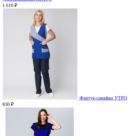
1 610 ₽
Фартук-сарафан УТРО
830 ₽