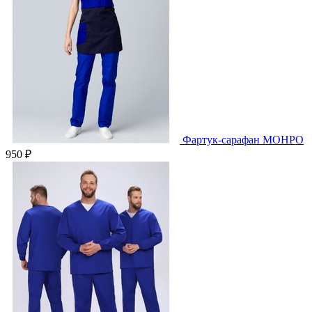
Фартук-сарафан МОНРО
950 ₽