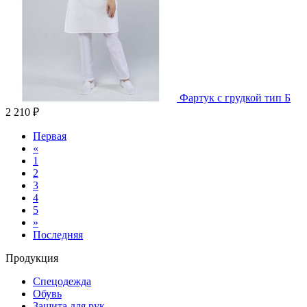
Фартук с грудкой тип Б
2 210 ₽
Первая
«
1
2
3
4
5
»
Последняя
Продукция
Спецодежда
Обувь
Защита для рук